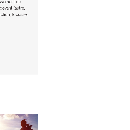
issement de
evant l’autre,
action, focusser