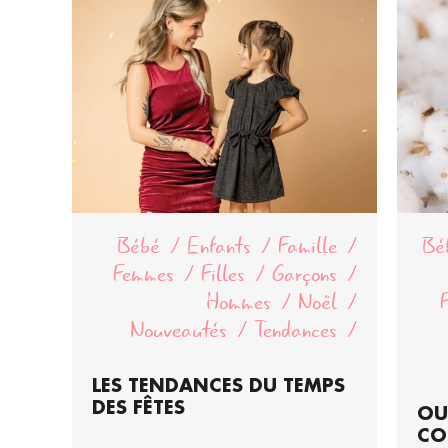
Bébé
Enfants
Famille
Bé
Femmes
Filles
Garçons
Hommes
Noël
Nouveautés
Tendances
LES TENDANCES DU TEMPS
DES FÊTES
OU
CO