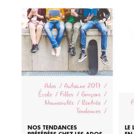
Ados
Automne 2017
École
Filles
Garçons
Nouveautés
Rentrée
Tendances
NOS TENDANCES
LE