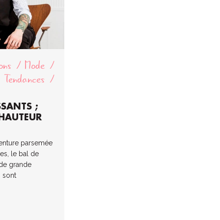
ons
Mode
Tendances
SSANTS ;
 HAUTEUR
venture parsemée
es, le bal de
 de grande
s sont