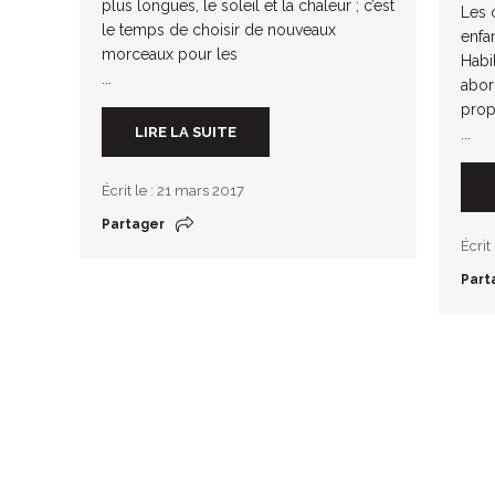
plus longues, le soleil et la chaleur ; c’est
Les 
le temps de choisir de nouveaux
enfa
morceaux pour les
Habi
...
abor
pro
LIRE LA SUITE
...
Écrit le : 21 mars 2017
Partager
Écrit
Part