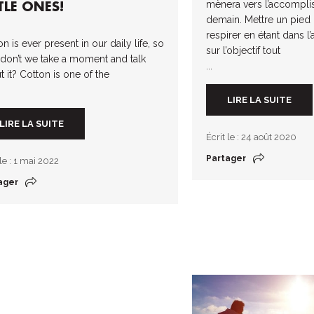
mènera vers l’accompl
TLE ONES!
demain. Mettre un pied d
respirer en étant dans l’
n is ever present in our daily life, so
sur l’objectif tout
don’t we take a moment and talk
...
t it? Cotton is one of the
LIRE LA SUITE
LIRE LA SUITE
Écrit le : 24 août 2020
Partager
 le : 1 mai 2022
ager