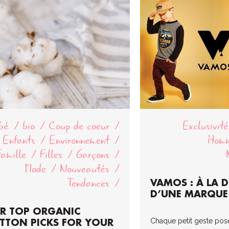
bé
bio
Coup de coeur
Exclusivité
Enfants
Environnement
Hom
Famille
Filles
Garçons
Mode
Nouveautés
Tendances
VAMOS : À LA 
D’UNE MARQUE 
R TOP ORGANIC
Chaque petit geste posé
TTON PICKS FOR YOUR