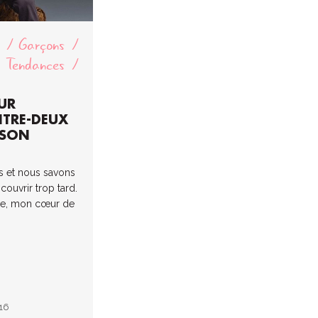
Garçons
Tendances
UR
NTRE-DEUX
ISON
as et nous savons
 couvrir trop tard.
re, mon cœur de
016