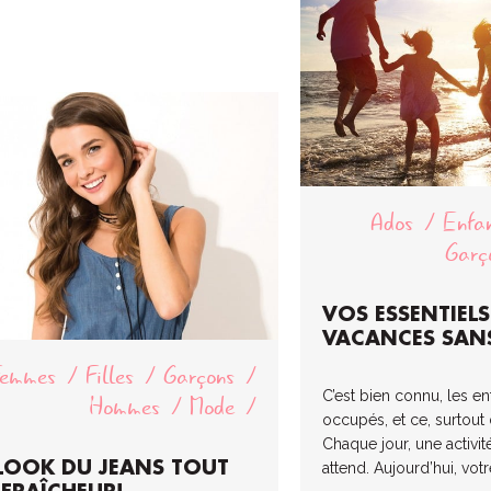
Ados
Enfa
Garç
VOS ESSENTIEL
VACANCES SANS
Femmes
Filles
Garçons
C’est bien connu, les en
Hommes
Mode
occupés, et ce, surtout d
Chaque jour, une activité
 LOOK DU JEANS TOUT
attend. Aujourd’hui, vo