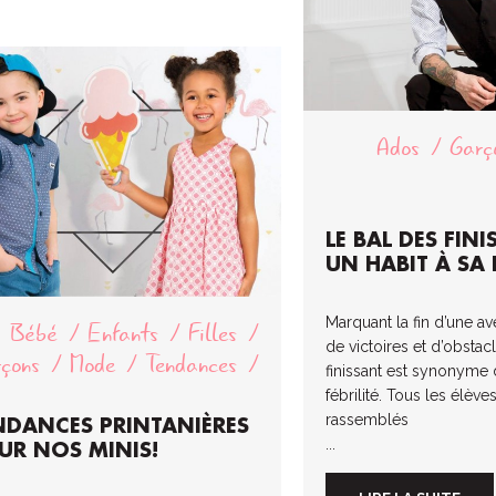
Ados
Garç
LE BAL DES FINI
UN HABIT À SA
Marquant la fin d’une a
Bébé
Enfants
Filles
de victoires et d’obstacl
çons
Mode
Tendances
finissant est synonyme
fébrilité. Tous les élève
rassemblés
NDANCES PRINTANIÈRES
...
UR NOS MINIS!