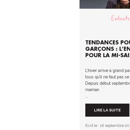
Enfants
TENDANCES PO
GARÇONS : L’E
POUR LA MI-SA
L’hiver arrive à grand p
tous qu’il ne faut pas se
Depuis début septemb
maman
...
LIRE LA SUITE
Écrit le : 16 septembre 2