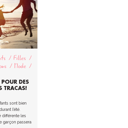
nts
Filles
ons
Mode
S POUR DES
 TRACAS!
fants sont bien
urant l’été.
 différente les
tre garçon passera