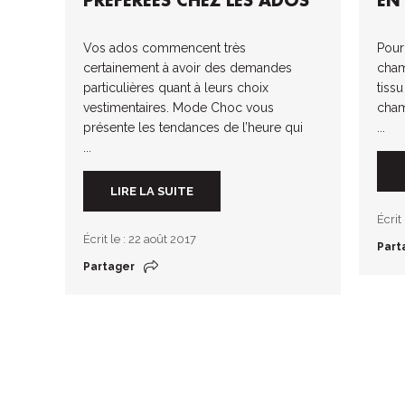
PRÉFÉRÉES CHEZ LES ADOS
EN
Vos ados commencent très
Pour
certainement à avoir des demandes
cham
particulières quant à leurs choix
tissu
vestimentaires. Mode Choc vous
cham
présente les tendances de l’heure qui
...
...
LIRE LA SUITE
Écrit
Écrit le : 22 août 2017
Part
Partager