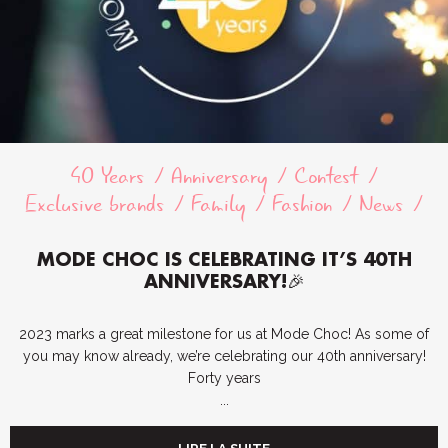
40 Years
Anniversary
Contest
Exclusive brands
Family
Fashion
News
MODE CHOC IS CELEBRATING IT’S 40TH
ANNIVERSARY!🎉
2023 marks a great milestone for us at Mode Choc! As some of
you may know already, we’re celebrating our 40th anniversary!
Forty years
...