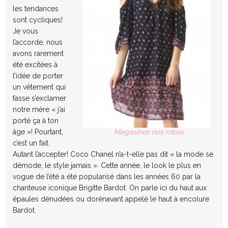
les tendances
sont cycliques!
Je vous
l’accorde, nous
avons rarement
été excitées à
l’idée de porter
un vêtement qui
fasse s’exclamer
notre mère « j’ai
porté ça à ton
âge »! Pourtant,
Magasinez nos robes
c’est un fait.
Autant l’accepter! Coco Chanel n’a-t-elle pas dit « la mode se
démode, le style jamais ». Cette année, le look le plus en
vogue de l’été a été popularisé dans les années 60 par la
chanteuse iconique Brigitte Bardot. On parle ici du haut aux
épaules dénudées ou dorénavant appelé le haut à encolure
Bardot.