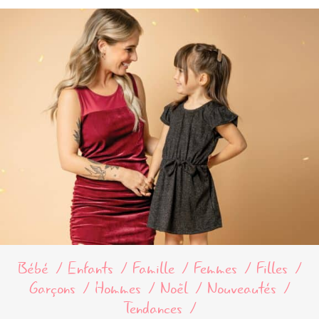
Bébé
Enfants
Famille
Femmes
Filles
Garçons
Hommes
Noël
Nouveautés
Tendances