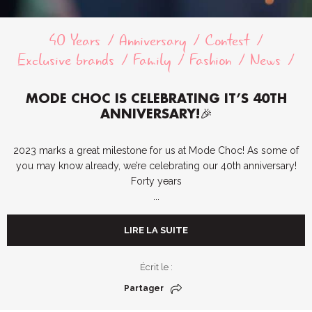
40 Years
Anniversary
Contest
Exclusive brands
Family
Fashion
News
MODE CHOC IS CELEBRATING IT’S 40TH
ANNIVERSARY!🎉
2023 marks a great milestone for us at Mode Choc! As some of
you may know already, we’re celebrating our 40th anniversary!
Forty years
...
LIRE LA SUITE
Écrit le :
Partager