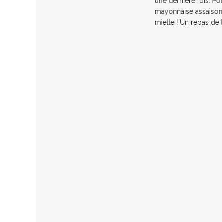
une dernière fois. Po
mayonnaise assaisonn
miette ! Un repas de 