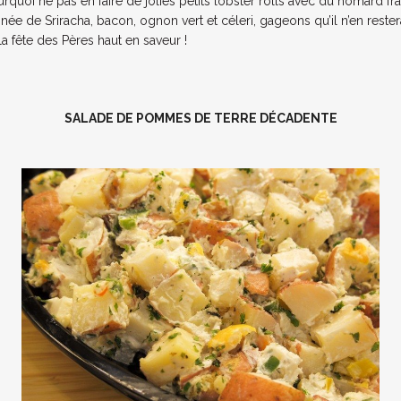
urquoi ne pas en faire de jolies petits lobster rolls avec du homard fra
ée de Sriracha, bacon, ognon vert et céleri, gageons qu’il n’en reste
la fête des Pères haut en saveur !
SALADE DE POMMES DE TERRE DÉCADENTE