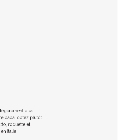
n légèrement plus
re papa, optez plutôt
tto, roquette et
n Italie !