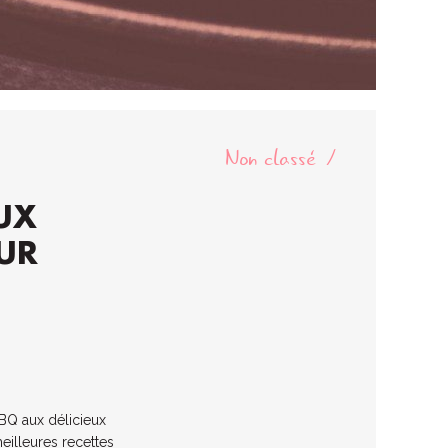
Non classé
UX
EUR
BBQ aux délicieux
eilleures recettes