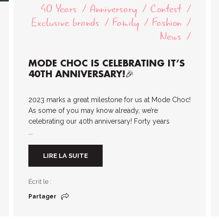
40 Years
Anniversary
Contest
Exclusive brands
Family
Fashion
News
MODE CHOC IS CELEBRATING IT’S
40TH ANNIVERSARY!🎉
2023 marks a great milestone for us at Mode Choc!
As some of you may know already, we’re
celebrating our 40th anniversary! Forty years
...
LIRE LA SUITE
Écrit le :
Partager