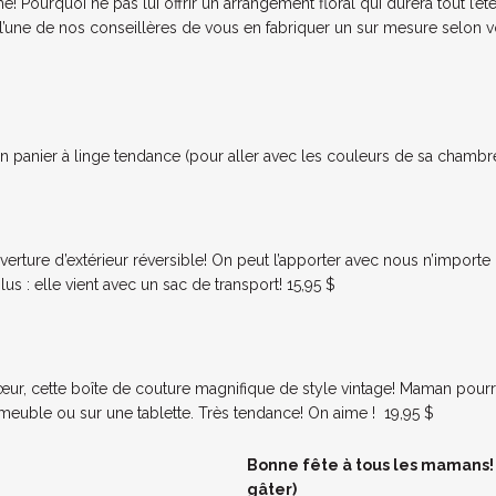
e! Pourquoi ne pas lui offrir un arrangement floral qui durera tout l’é
une de nos conseillères de vous en fabriquer un sur mesure selon vo
 un panier à linge tendance (pour aller avec les couleurs de sa chambre
erture d’extérieur réversible! On peut l’apporter avec nous n’importe 
us : elle vient avec un sac de transport! 15,95 $
r, cette boîte de couture magnifique de style vintage! Maman pourra l
 meuble ou sur une tablette. Très tendance! On aime ! 19,95 $
Bonne fête à tous les mamans!
gâter)