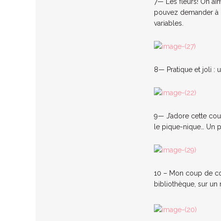
7— Les fleurs! On aim
pouvez demander à l’
variables.
8— Pratique et joli :
9— J’adore cette couv
le pique-nique… Un pl
10 – Mon coup de cœu
bibliothèque, sur un