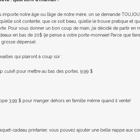
u importe notre âge ou l’âge de notre mère, on se demande TOUJOURS
t qu’elle soit contente, que ce soit beau, qu’elle le trouve pratique et q
porte. Pour vous donner un bon coup de main, j’ai décidé de partir en
deaux en bas de 20$ (je pense à votre porte-monnaie! Parce que faire 
 grosse dépense).
vailles qui plairont à coup sûr :
op
cute
!) pour mettre au bas des portes. 9,99 $
ppe 3,99 $ pour manger dehors en famille même quand il vente!
paquet-cadeau printanier, vous pouvez ajouter une belle nappe aux cou