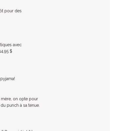
tôt pour des
utiques avec
14,95 $
e pyjama!
e mère, on opte pour
 du punch à sa tenue.