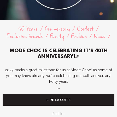
40 Years
Anniversary
Contest
Exclusive brands
Family
Fashion
News
MODE CHOC IS CELEBRATING IT’S 40TH
ANNIVERSARY!🎉
2023 marks a great milestone for us at Mode Choc! As some of
you may know already, we’re celebrating our 40th anniversary!
Forty years
...
LIRE LA SUITE
Écrit le :