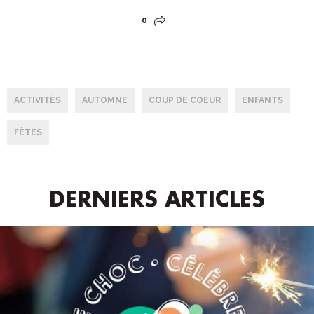
0
ACTIVITÉS
AUTOMNE
COUP DE COEUR
ENFANTS
FÊTES
DERNIERS ARTICLES