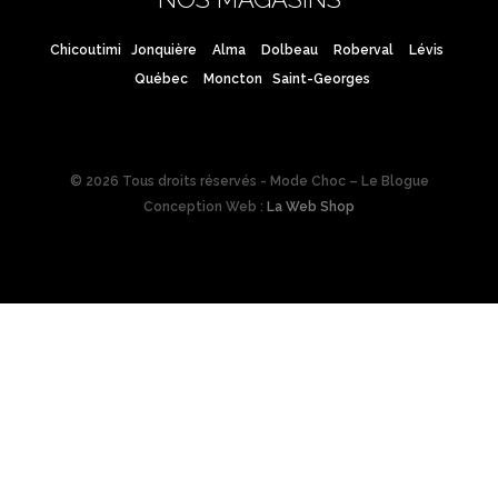
Chicoutimi
Jonquière
Alma
Dolbeau
Roberval
Lévis
Québec
Moncton
Saint-Georges
© 2026 Tous droits réservés - Mode Choc – Le Blogue
Conception Web :
La Web Shop