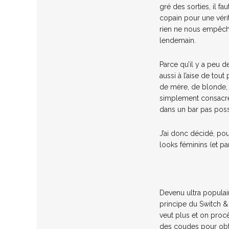
gré des sorties, il f
copain pour une vérit
rien ne nous empêcher
lendemain.
Parce qu’il y a peu 
aussi à l’aise de tou
de mère, de blonde, d
simplement consacrer
dans un bar pas possi
J’ai donc décidé, p
looks féminins (et p
Devenu ultra populai
principe du Switch &
veut plus et on procè
des coudes pour obt