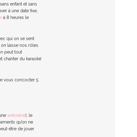
 sans enfant et sans
ver à une date fixe,
er
à 8 heures le
vec qui on se sent
, on laisse nos rôles
on peut tout
et chanter du karaoké
de vous concocter 5
 une
websérie
), le
êtements qu’on ne
peut-être de jouer