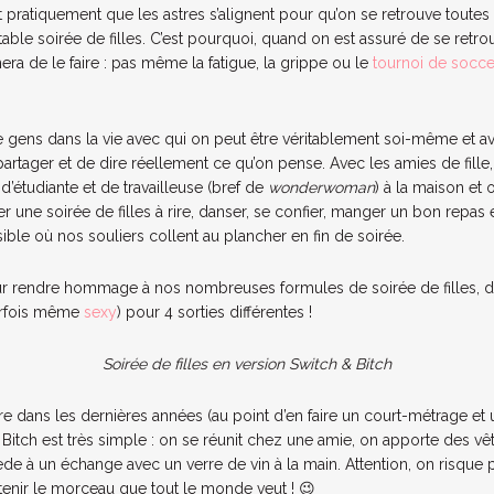
aut pratiquement que les astres s’alignent pour qu’on se retrouve toutes
able soirée de filles. C’est pourquoi, quand on est assuré de se retrou
a de le faire : pas même la fatigue, la grippe ou le
tournoi de socc
de gens dans la vie avec qui on peut être véritablement soi-même et a
t partager et de dire réellement ce qu’on pense. Avec les amies de fille
’étudiante et de travailleuse (bref de
wonderwoman
) à la maison et 
 une soirée de filles à rire, danser, se confier, manger un bon repas 
ble où nos souliers collent au plancher en fin de soirée.
our rendre hommage à nos nombreuses formules de soirée de filles, 
arfois même
sexy
) pour 4 sorties différentes !
Soirée de filles en version Switch & Bitch
re dans les dernières années (au point d’en faire un court-métrage et
 Bitch est très simple : on se réunit chez une amie, on apporte des v
de à un échange avec un verre de vin à la main. Attention, on risque 
enir le morceau que tout le monde veut ! 😉