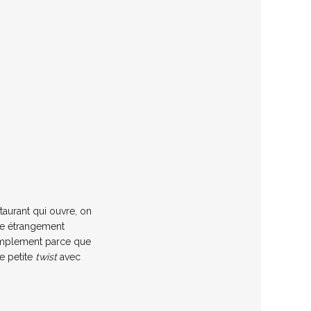
taurant qui ouvre, on
pte étrangement
simplement parce que
e petite
twist
avec