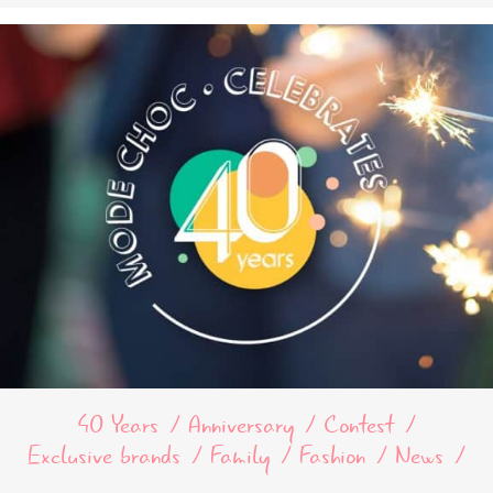
40 Years
Anniversary
Contest
Exclusive brands
Family
Fashion
News