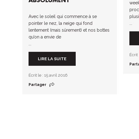
ABSOLUMENT
week
proch
Avec le soleil qui commence à se
plus
pointer le nez, la neige qui fond
...
lentement (mais sûrement) et nos bottes
qu’on a envie de
...
Écrit
LIRE LA SUITE
Part
Écrit le : 15 avril 2016
Partager