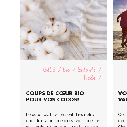
Bébé
bio
Enfants
Mode
COUPS DE CŒUR BIO
VO
POUR VOS COCOS!
VA
Le coton est bien présent dans notre
C’es
quotidien, alors que diriez-vous que l’on
occup
s’y attarde quelques minutes? Le coton
Chaqu