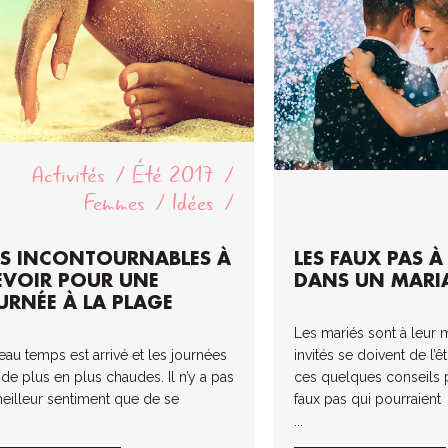
Activités
Été 2017
Femmes
Idées
S INCONTOURNABLES À
LES FAUX PAS À
ÉVOIR POUR UNE
DANS UN MARI
URNÉE À LA PLAGE
Les mariés sont à leur m
eau temps est arrivé et les journées
invités se doivent de l’ê
 de plus en plus chaudes. Il n’y a pas
ces quelques conseils p
eilleur sentiment que de se
faux pas qui pourraient
...