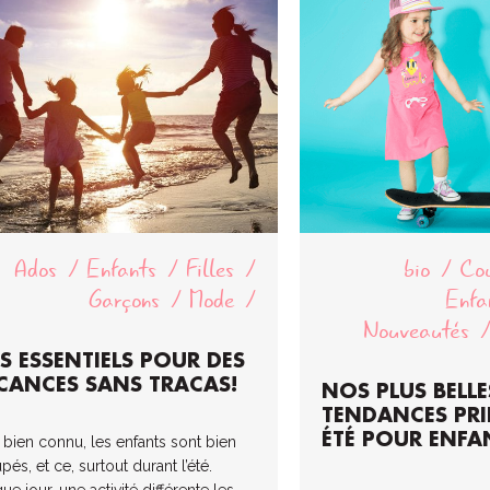
Ados
Enfants
Filles
bio
Cou
Garçons
Mode
Enfa
Nouveautés
S ESSENTIELS POUR DES
CANCES SANS TRACAS!
NOS PLUS BELLE
TENDANCES PRI
ÉTÉ POUR ENFA
t bien connu, les enfants sont bien
és, et ce, surtout durant l’été.
e jour, une activité différente les