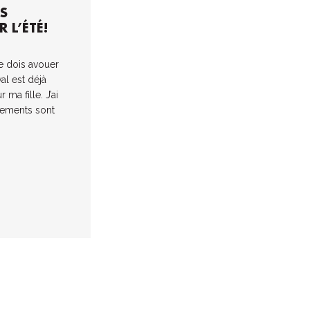
ES
 L’ÉTÉ!
je dois avouer
al est déjà
ma fille. J’ai
tements sont