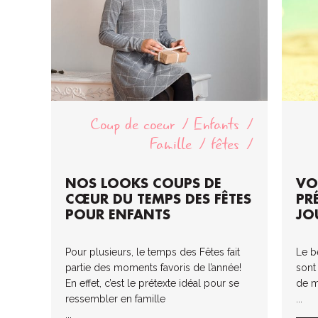
Coup de coeur
Enfants
Famille
fêtes
NOS LOOKS COUPS DE
VO
CŒUR DU TEMPS DES FÊTES
PR
POUR ENFANTS
JO
Pour plusieurs, le temps des Fêtes fait
Le b
partie des moments favoris de l’année!
sont
En effet, c’est le prétexte idéal pour se
de m
ressembler en famille
...
...