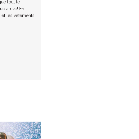
ue tout le
e arrivé! En
il et les vêtements