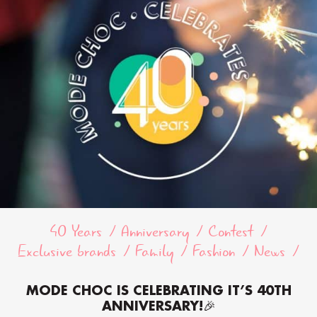
40 Years
Anniversary
Contest
Exclusive brands
Family
Fashion
News
MODE CHOC IS CELEBRATING IT’S 40TH
ANNIVERSARY!🎉