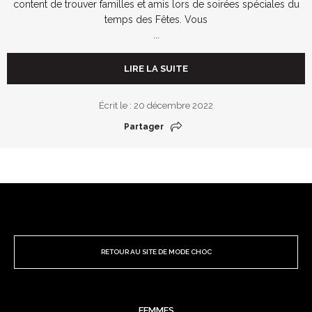
content de trouver familles et amis lors de soirées spéciales du
temps des Fêtes. Vous
...
LIRE LA SUITE
Écrit le : 20 décembre 2022
Partager
RETOUR AU SITE DE MODE CHOC
FEMMES