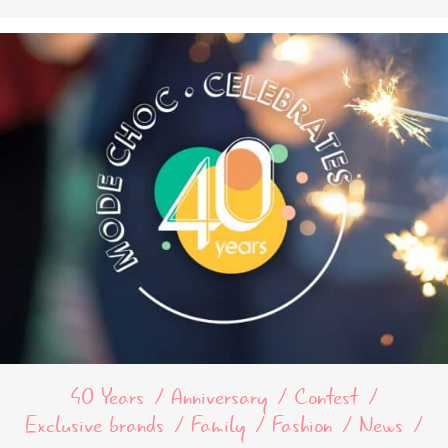
40 Years
Anniversary
Contest
Exclusive brands
Family
Fashion
News