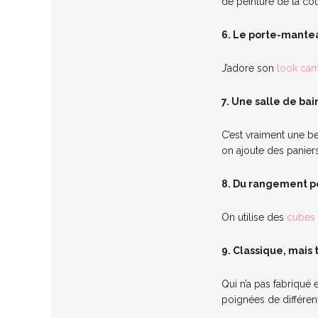
de peinture de la cou
6. Le porte-mantea
J’adore son
look ca
7. Une salle de bai
C’est vraiment une b
on ajoute des panier
8. Du rangement p
On utilise des
cubes
9. Classique, mais 
Qui n’a pas fabriqué
poignées de différen