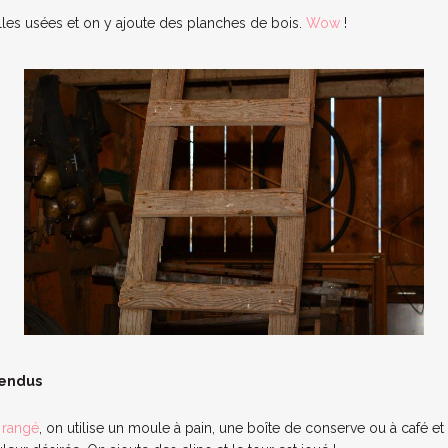
es usées et on y ajoute des planches de bois.
Wow
!
pendus
 rangé
, on utilise un moule à pain, une boîte de conserve ou à café 