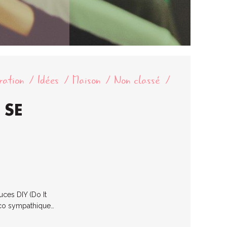
ration
Idées
Maison
Non classé
 SE
uces DIY (Do It
 déco sympathique…