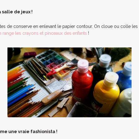
 salle de jeux !
es de conserve en enlevant le papier contour. On cloue ou colle les
n range les crayons et pinceaux des enfants
!
me une vraie fashionista !