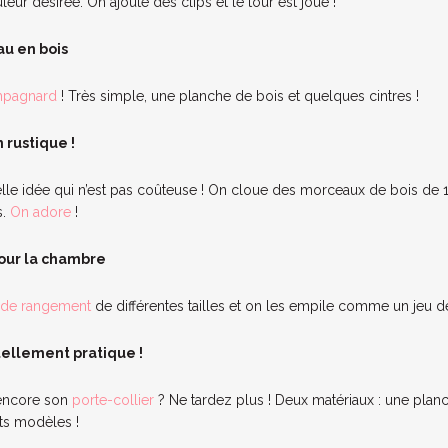
leur désirée. On ajoute des clips et le tour est joué !
u en bois
mpagnard
! Très simple, une planche de bois et quelques cintres !
n rustique !
elle idée qui n’est pas coûteuse ! On cloue des morceaux de bois de 
s.
On adore
!
our la chambre
 de rangement
de différentes tailles et on les empile comme un jeu de 
tellement pratique !
 encore son
porte-collier
? Ne tardez plus ! Deux matériaux : une plan
ts modèles !