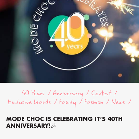
40 Years
Anniversary
Contest
Exclusive brands
Family
Fashion
News
MODE CHOC IS CELEBRATING IT’S 40TH
ANNIVERSARY!🎉