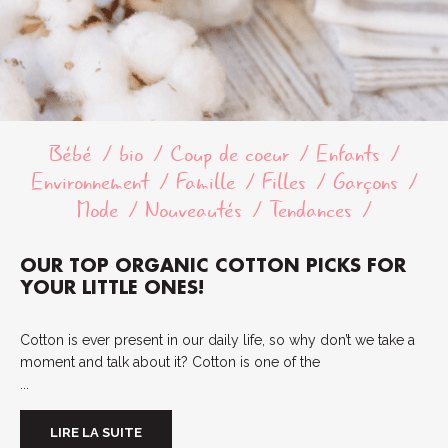
Bébé
bio
Coup de coeur
Enfants
Environnement
Famille
Filles
Garçons
Mode
Nouveautés
Tendances
OUR TOP ORGANIC COTTON PICKS FOR
YOUR LITTLE ONES!
Cotton is ever present in our daily life, so why don’t we take a
moment and talk about it? Cotton is one of the
...
LIRE LA SUITE