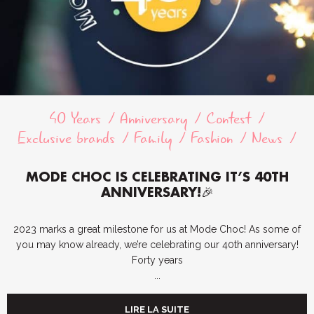
40 Years
Anniversary
Contest
Exclusive brands
Family
Fashion
News
MODE CHOC IS CELEBRATING IT’S 40TH
ANNIVERSARY!🎉
2023 marks a great milestone for us at Mode Choc! As some of
you may know already, we’re celebrating our 40th anniversary!
Forty years
...
LIRE LA SUITE