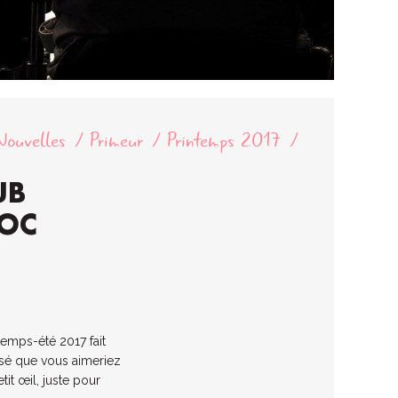
Nouvelles
Primeur
Printemps 2017
UB
HOC
temps-été 2017 fait
sé que vous aimeriez
tit œil, juste pour