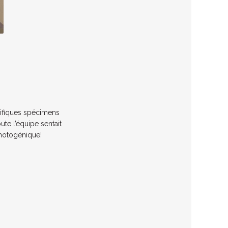
fique
s
spécimen
s
oute l’équipe sentait
 photogénique!