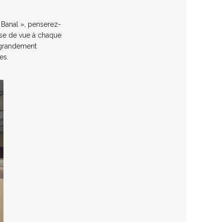
« Banal », penserez-
rise de vue à chaque
e grandement
es.