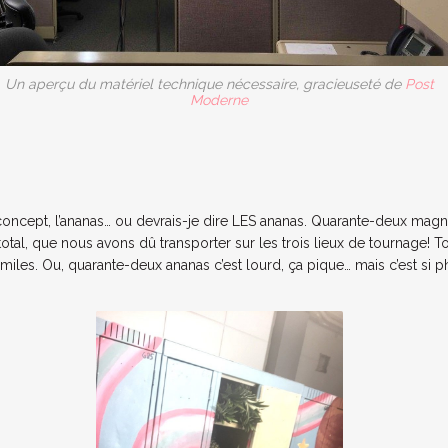
Un aperçu du matériel technique nécessaire, gracieuseté de
Post
Moderne
concept, l’ananas… ou devrais-je dire LES ananas.
Quarante-deux
magni
total, que nous avons dû transporter sur les
trois
lieux de tournage
! T
 miles. Ou
, quarante-deux
ananas c’est lourd, ça pique… mais c’est si