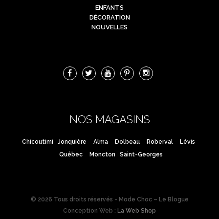
ENFANTS
DÉCORATION
NOUVELLES
NOS MAGASINS
Chicoutimi
Jonquière
Alma
Dolbeau
Roberval
Lévis
Québec
Moncton
Saint-Georges
© 2026 Tous droits réservés - Mode Choc – Le Blogue
Conception Web :
La Web Shop