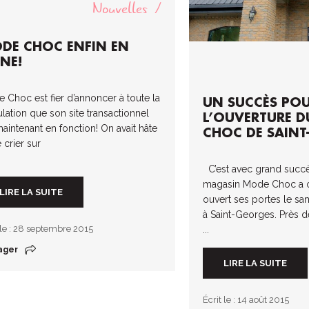
Nouvelles
DE CHOC ENFIN EN
GNE!
 Choc est fier d’annoncer à toute la
UN SUCCÈS PO
lation que son site transactionnel
L’OUVERTURE 
maintenant en fonction! On avait hâte
CHOC DE SAINT
 crier sur
C’est avec grand succè
magasin Mode Choc a of
LIRE LA SUITE
ouvert ses portes le sa
à Saint-Georges. Près d
 le : 28 septembre 2015
...
ager
LIRE LA SUITE
Écrit le : 14 août 2015