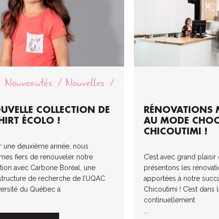
Nouveautés
Nouvelles
UVELLE COLLECTION DE
RÉNOVATIONS 
HIRT ÉCOLO !
AU MODE CHO
CHICOUTIMI !
 une deuxième année, nous
es fiers de renouveler notre
C’est avec grand plaisi
liation avec Carbone Boréal, une
présentons les rénovat
astructure de recherche de l’UQAC
apportées à notre succ
versité du Québec à
Chicoutimi ! C’est dans 
continuellement
...