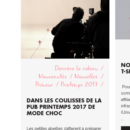
NO
Derrière le rideau
T-S
Nouveautés
Nouvelles
Primeur
Printemps 2017
Pour
somm
affi
DANS LES COULISSES DE LA
infr
PUB PRINTEMPS 2017 DE
(Uni
MODE CHOC
...
Les petites abeilles s’affairent à préparer