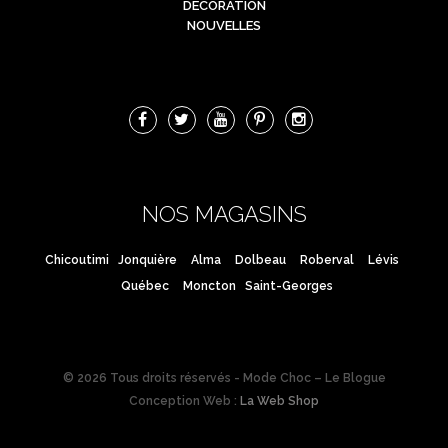
DÉCORATION
NOUVELLES
NOS MAGASINS
Chicoutimi
Jonquière
Alma
Dolbeau
Roberval
Lévis
Québec
Moncton
Saint-Georges
© 2026 Tous droits réservés - Mode Choc – Le Blogue
Conception Web :
La Web Shop