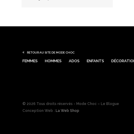
RETOUR AU SITE DE MODE CHOC
FEMMES
HOMMES
ADOS
ENFANTS
DÉCORATIO
© 2026 Tous droits réservés - Mode Choc – Le Blogue
Conception Web :
La Web Shop