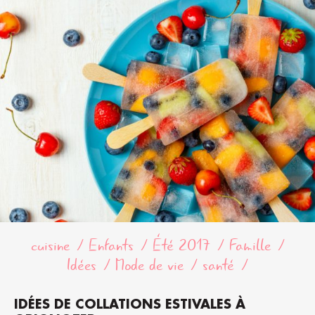
cuisine
Enfants
Été 2017
Famille
Idées
Mode de vie
santé
IDÉES DE COLLATIONS ESTIVALES À