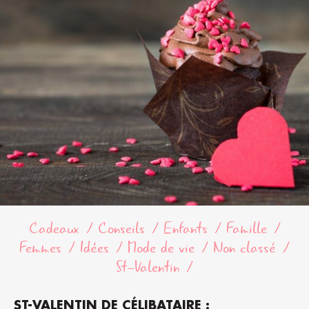
Cadeaux
Conseils
Enfants
Famille
Femmes
Idées
Mode de vie
Non classé
St-Valentin
ST-VALENTIN DE CÉLIBATAIRE :