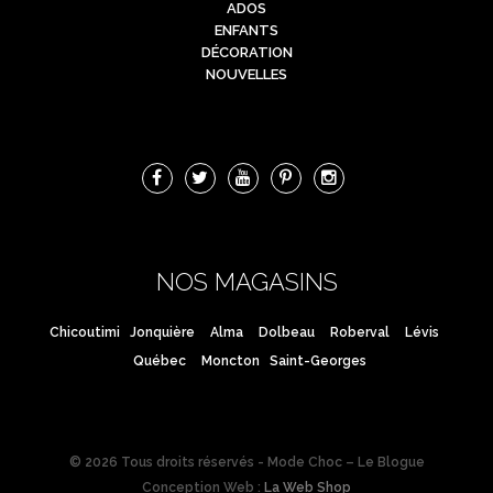
ADOS
ENFANTS
DÉCORATION
NOUVELLES
NOS MAGASINS
Chicoutimi
Jonquière
Alma
Dolbeau
Roberval
Lévis
Québec
Moncton
Saint-Georges
© 2026 Tous droits réservés - Mode Choc – Le Blogue
Conception Web :
La Web Shop