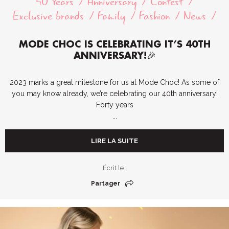
40 Years
Anniversary
Contest
Exclusive brands
Family
Fashion
News
MODE CHOC IS CELEBRATING IT’S 40TH
ANNIVERSARY!🎉
2023 marks a great milestone for us at Mode Choc! As some of
you may know already, we’re celebrating our 40th anniversary!
Forty years
...
LIRE LA SUITE
Écrit le :
Partager