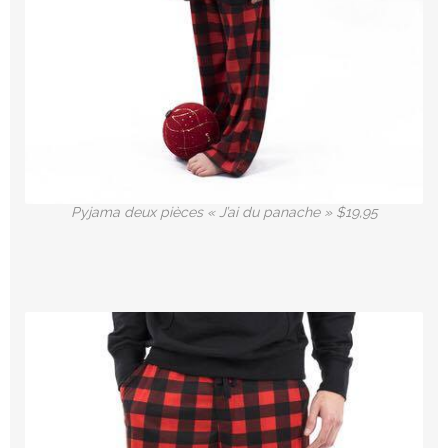
Pyjama deux pièces « J’ai du panache » $19,95