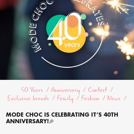
40 Years
Anniversary
Contest
Exclusive brands
Family
Fashion
News
MODE CHOC IS CELEBRATING IT’S 40TH
ANNIVERSARY!🎉