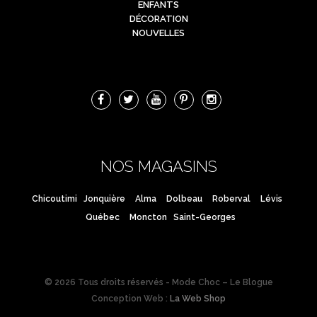
ENFANTS
DÉCORATION
NOUVELLES
NOS MAGASINS
Chicoutimi
Jonquière
Alma
Dolbeau
Roberval
Lévis
Québec
Moncton
Saint-Georges
© 2026 Tous droits réservés - Mode Choc – Le Blogue
Conception Web :
La Web Shop