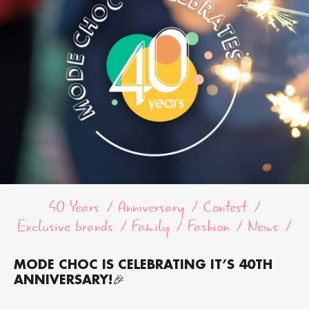
40 Years
Anniversary
Contest
Exclusive brands
Family
Fashion
News
MODE CHOC IS CELEBRATING IT’S 40TH
ANNIVERSARY!🎉