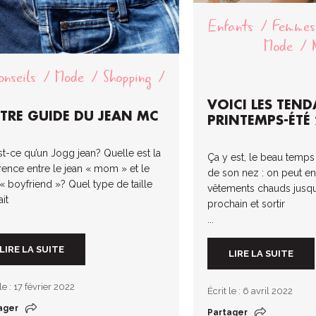
Enfants
Femmes
Mode
onseils
Mode
Shopping
VOICI LES TEN
TRE GUIDE DU JEAN MC
PRINTEMPS-ÉTÉ
st-ce qu’un Jogg jean? Quelle est la
Ça y est, le beau temps
érence entre le jean « mom » et le
de son nez : on peut en
 « boyfriend »? Quel type de taille
vêtements chauds jusqu’
it
prochain et sortir
...
LIRE LA SUITE
LIRE LA SUITE
 le : 17 février 2022
Écrit le : 6 avril 2022
ager
Partager