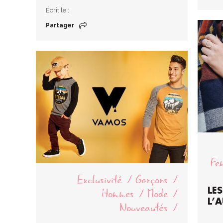
Écrit le :
Partager
Fe
Exclusivité
Garçons
Hommes
Mode
LE
L’
Nouveautés