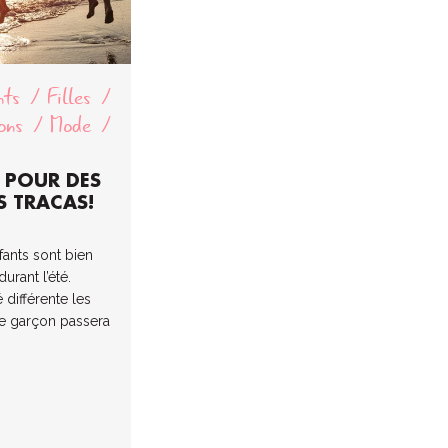
nts
Filles
ons
Mode
S POUR DES
 TRACAS!
fants sont bien
urant l’été.
 différente les
tre garçon passera