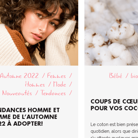
Automne 2022
Femmes
Bébé
bi
Hommes
Mode
Nouveautés
Tendances
COUPS DE CŒU
POUR VOS COC
NDANCES HOMME ET
MME DE L’AUTOMNE
22 À ADOPTER!
Le coton est bien prése
quotidien, alors que dir
s’y attarde quelques mi