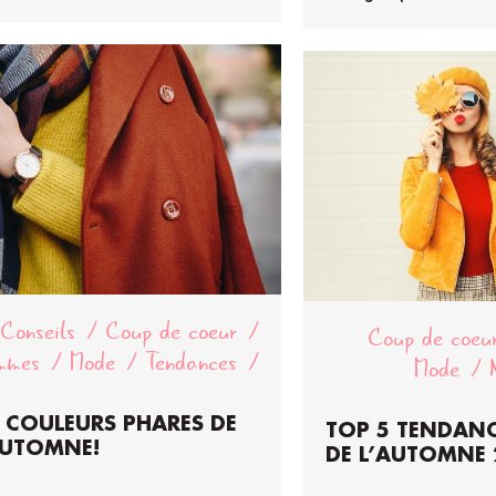
Conseils
Coup de coeur
Coup de coeu
mmes
Mode
Tendances
Mode
S COULEURS PHARES DE
TOP 5 TENDAN
AUTOMNE!
DE L’AUTOMNE 