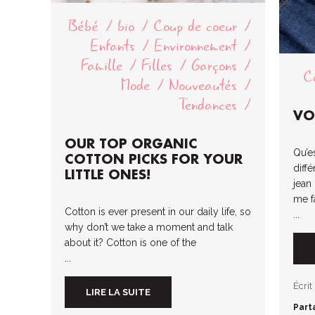
Bébé
bio
Coup de coeur
Enfants
Environnement
Famille
Filles
Garçons
C
Mode
Nouveautés
Tendances
VO
OUR TOP ORGANIC
Qu’e
COTTON PICKS FOR YOUR
diff
LITTLE ONES!
jean
me fa
Cotton is ever present in our daily life, so
...
why don’t we take a moment and talk
about it? Cotton is one of the
...
Écrit
LIRE LA SUITE
Part