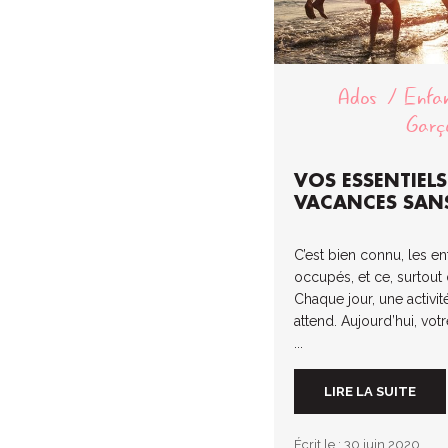
Ados
Enfa
Garç
VOS ESSENTIEL
VACANCES SANS
C’est bien connu, les en
occupés, et ce, surtout d
Chaque jour, une activité
attend. Aujourd’hui, vo
...
LIRE LA SUITE
Écrit le : 30 juin 2020