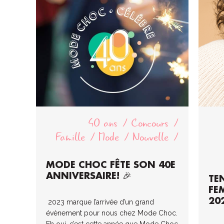
40 ans
Concours
Famille
Mode
Nouvelle
MODE CHOC FÊTE SON 40E
ANNIVERSAIRE! 🎉
TE
FE
20
2023 marque l’arrivée d’un grand
évènement pour nous chez Mode Choc.
Eh oui, c’est cette année que Mode Choc