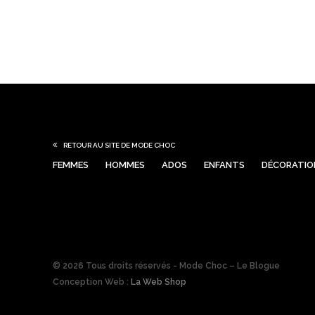
RETOUR AU SITE DE MODE CHOC
FEMMES
HOMMES
ADOS
ENFANTS
DÉCORATIO
© 2026 Tous droits réservés - Mode Choc – Le Blogue
Conception Web :
La Web Shop