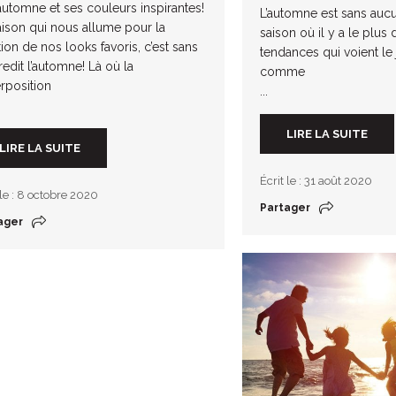
’automne et ses couleurs inspirantes!
L’automne est sans auc
aison qui nous allume pour la
saison où il y a le plus
tion de nos looks favoris, c’est sans
tendances qui voient le 
redit l’automne! Là où la
comme
rposition
...
LIRE LA SUITE
LIRE LA SUITE
Écrit le : 31 août 2020
 le : 8 octobre 2020
Partager
ager