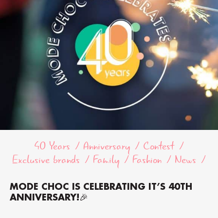
40 Years
Anniversary
Contest
Exclusive brands
Family
Fashion
News
MODE CHOC IS CELEBRATING IT’S 40TH
ANNIVERSARY!🎉