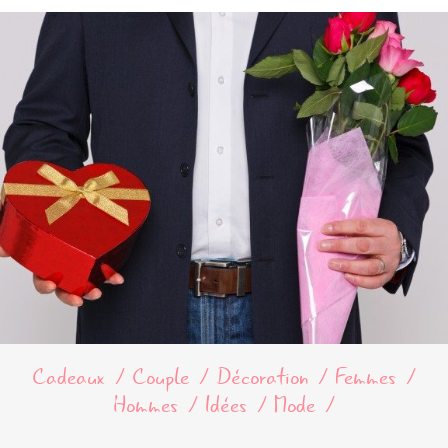
Cadeaux
Couple
Décoration
Femmes
Hommes
Idées
Mode