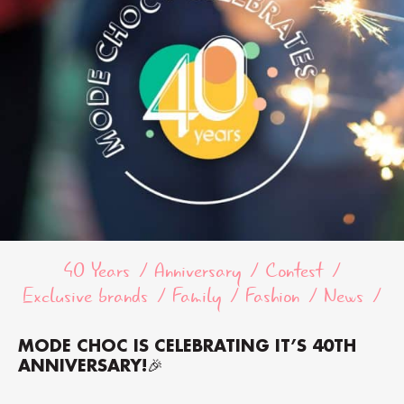
40 Years
Anniversary
Contest
Exclusive brands
Family
Fashion
News
MODE CHOC IS CELEBRATING IT’S 40TH
ANNIVERSARY!🎉