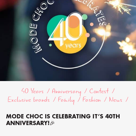
40 Years
Anniversary
Contest
Exclusive brands
Family
Fashion
News
MODE CHOC IS CELEBRATING IT’S 40TH
ANNIVERSARY!🎉