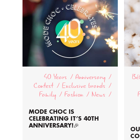
40 Years
Anniversary
Bé
Contest
Exclusive brands
Family
Fashion
News
MODE CHOC IS
CELEBRATING IT’S 40TH
ANNIVERSARY!🎉
OU
CO