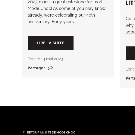
2023 marks a great milestone for us at
LIT
Mode Choc! As some of you may know
already, we’re celebrating our 40th
Cotto
anniversary! Forty years
why 
...
abou
...
LIRE LA SUITE
Écrit le : 4 mai 2023
Partager
Écrit
Part
RETOUR AU SITE DE MODE CHOC