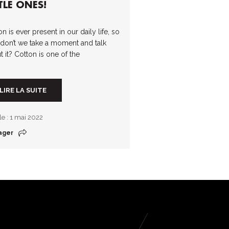
TLE ONES!
n is ever present in our daily life, so
don’t we take a moment and talk
t it? Cotton is one of the
LIRE LA SUITE
 le : 1 mai 2022
ager