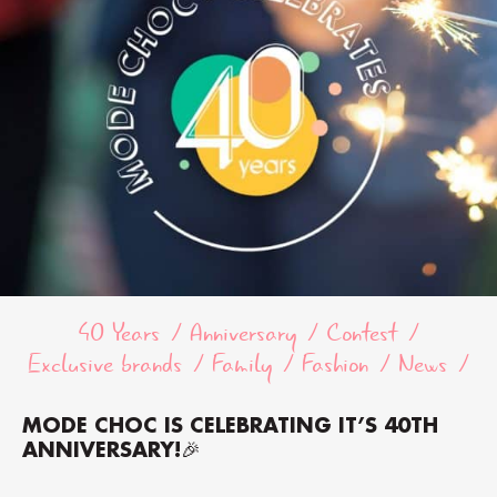
40 Years
Anniversary
Contest
Exclusive brands
Family
Fashion
News
MODE CHOC IS CELEBRATING IT’S 40TH
ANNIVERSARY!🎉