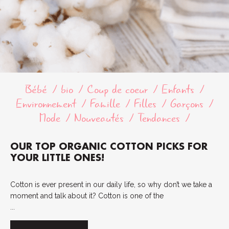
Bébé
bio
Coup de coeur
Enfants
Environnement
Famille
Filles
Garçons
Mode
Nouveautés
Tendances
OUR TOP ORGANIC COTTON PICKS FOR
YOUR LITTLE ONES!
Cotton is ever present in our daily life, so why don’t we take a
moment and talk about it? Cotton is one of the
...