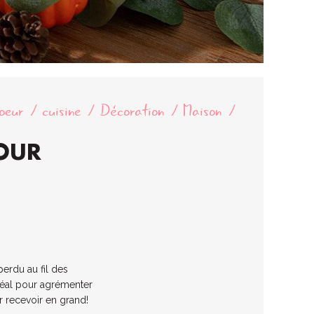
oeur
cuisine
Décoration
Maison
POUR
perdu au fil des
idéal pour agrémenter
r recevoir en grand!