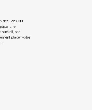
n des liens qui
 grâce, une
suffirait, par
lement placer votre
at!