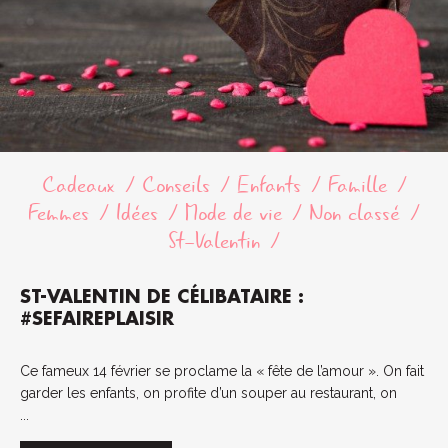
Cadeaux
Conseils
Enfants
Famille
Femmes
Idées
Mode de vie
Non classé
St-Valentin
ST-VALENTIN DE CÉLIBATAIRE :
#SEFAIREPLAISIR
Ce fameux 14 février se proclame la « fête de l’amour ». On fait
garder les enfants, on profite d’un souper au restaurant, on
...