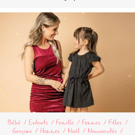
Bébé
Enfants
Famille
Femmes
Filles
Garçons
Hommes
Noël
Nouveautés