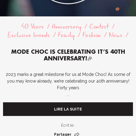
40 Years
Anniversary
Contest
Exclusive brands
Family
Fashion
News
MODE CHOC IS CELEBRATING IT’S 40TH
ANNIVERSARY!🎉
2023 marks a great milestone for us at Mode Choc! As some of
you may know already, we’re celebrating our 40th anniversary!
Forty years
...
LIRE LA SUITE
Écrit le :
Partager