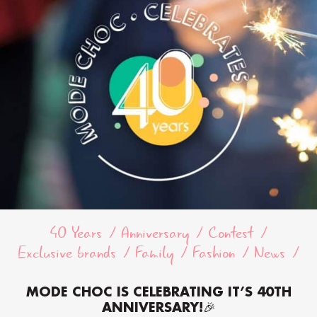
40 Years
Anniversary
Contest
Exclusive brands
Family
Fashion
News
MODE CHOC IS CELEBRATING IT’S 40TH
ANNIVERSARY!🎉