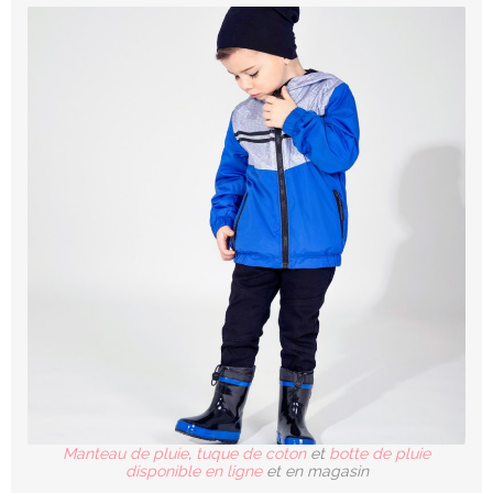
Manteau de pluie
,
tuque de coton
et
botte de pluie
disponible en ligne
et en magasin