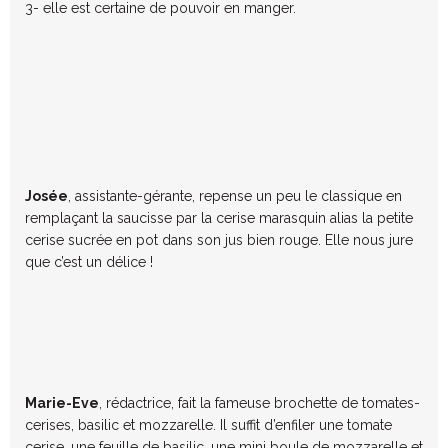
3- elle est certaine de pouvoir en manger.
Josée
, assistante-gérante, repense un peu le classique en
remplaçant la saucisse par la cerise marasquin alias la petite
cerise sucrée en pot dans son jus bien rouge. Elle nous jure
que c’est un délice !
Marie-Eve
, rédactrice, fait la fameuse brochette de tomates-
cerises, basilic et mozzarelle. Il suffit d’enfiler une tomate
cerise, une feuille de basilic, une mini boule de mozzarelle et