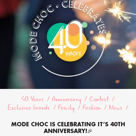
40 Years
Anniversary
Contest
Exclusive brands
Family
Fashion
News
MODE CHOC IS CELEBRATING IT’S 40TH
ANNIVERSARY!🎉