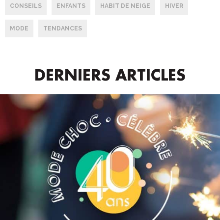
CONSEILS
ENFANTS
HABIT DE NEIGE
HIVER
MODE
TENDANCES
DERNIERS ARTICLES