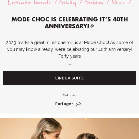
Exclusive brands
Family
Fashion
News
MODE CHOC IS CELEBRATING IT’S 40TH
ANNIVERSARY!🎉
2023 marks a great milestone for us at Mode Choc! As some of
you may know already, we’re celebrating our 40th anniversary!
Forty years
...
LIRE LA SUITE
Écrit le :
Partager