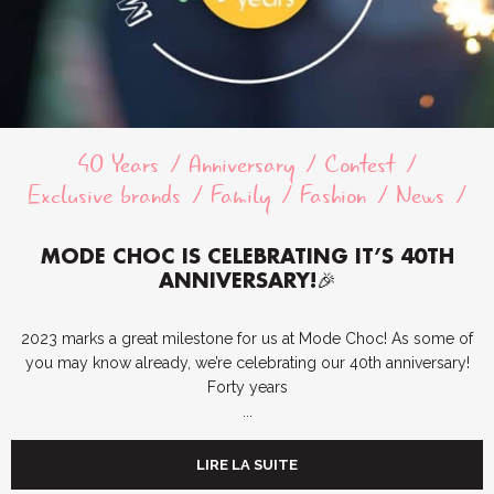
40 Years
Anniversary
Contest
Exclusive brands
Family
Fashion
News
MODE CHOC IS CELEBRATING IT’S 40TH
ANNIVERSARY!🎉
2023 marks a great milestone for us at Mode Choc! As some of
you may know already, we’re celebrating our 40th anniversary!
Forty years
...
LIRE LA SUITE