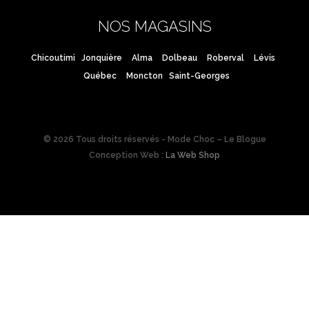
NOS MAGASINS
Chicoutimi
Jonquière
Alma
Dolbeau
Roberval
Lévis
Québec
Moncton
Saint-Georges
© 2026 Tous droits réservés - Mode Choc – Le Blogue
Conception Web :
La Web Shop