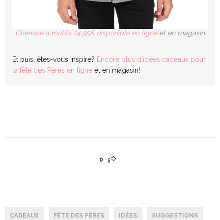
Chemise à motifs 24,95$ disponible en ligne
et en magasin
Et puis, êtes-vous inspiré?
Encore plus d’idées cadeaux pour
la fête des Pères en ligne
et en magasin!
0
CADEAUX
FÊTE DES PÈRES
IDÉES
SUGGESTIONS