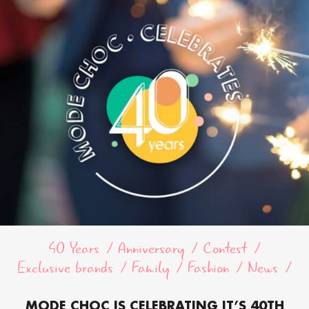
40 Years
Anniversary
Contest
Exclusive brands
Family
Fashion
News
MODE CHOC IS CELEBRATING IT’S 40TH