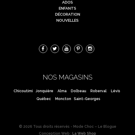
ADOS
ENFANTS
DÉCORATION
NOUVELLES
NOS MAGASINS
Chicoutimi
Jonquière
Alma
Dolbeau
Roberval
Lévis
Québec
Moncton
Saint-Georges
© 2026 Tous droits réservés - Mode Choc – Le Blogue
Conception Web :
La Web Shop