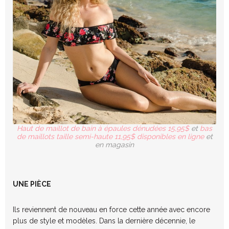
Haut de maillot de bain à épaules dénudées 15,95$
et
bas
de maillots taille semi-haute 11,95$ disponibles en ligne
et
en magasin
UNE PIÈCE
Ils reviennent de nouveau en force cette année avec encore
plus de style et modèles. Dans la dernière décennie, le