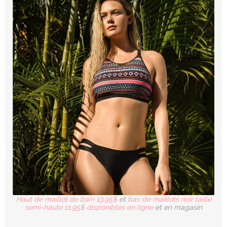
Haut de maillot de bain 13,95$
et
bas de maillots noir taille
semi-haute 11,95$ disponibles en ligne
et en magasin