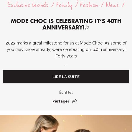
Exclusive brands
Family
Fashion
News
MODE CHOC IS CELEBRATING IT’S 40TH
ANNIVERSARY!🎉
2023 marks a great milestone for us at Mode Choc! As some of
you may know already, we’re celebrating our 40th anniversary!
Forty years
...
LIRE LA SUITE
Écrit le :
Partager