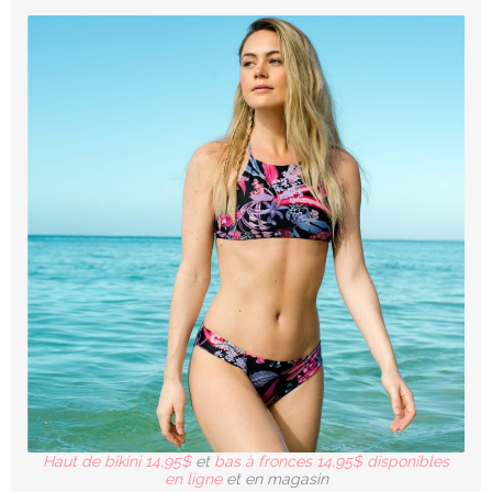
Haut de bikini 14,95$
et
bas à fronces 14,95$ disponibles
en ligne
et en magasin