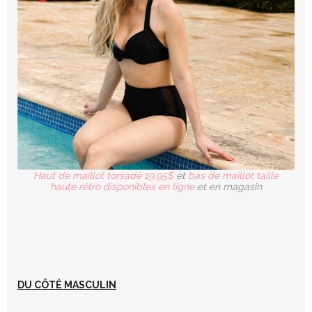
Haut de maillot torsadé 19,95$
et
bas de maillot taille
haute rétro disponibles en ligne
et en magasin
DU CÔTÉ MASCULIN