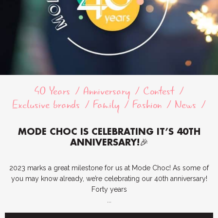
40 Years
Anniversary
Contest
Exclusive brands
Family
Fashion
News
MODE CHOC IS CELEBRATING IT’S 40TH
ANNIVERSARY!🎉
2023 marks a great milestone for us at Mode Choc! As some of
you may know already, we’re celebrating our 40th anniversary!
Forty years
...