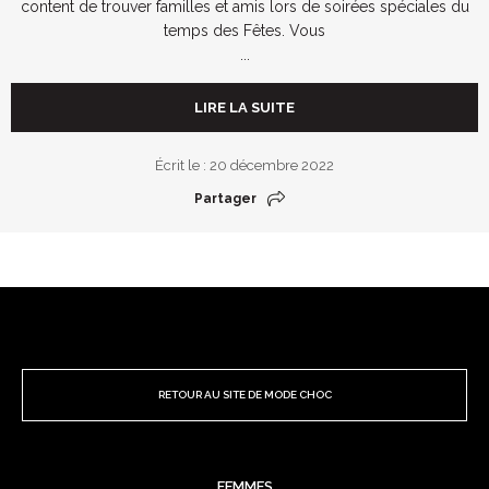
content de trouver familles et amis lors de soirées spéciales du
temps des Fêtes. Vous
...
LIRE LA SUITE
Écrit le : 20 décembre 2022
Partager
RETOUR AU SITE DE MODE CHOC
FEMMES