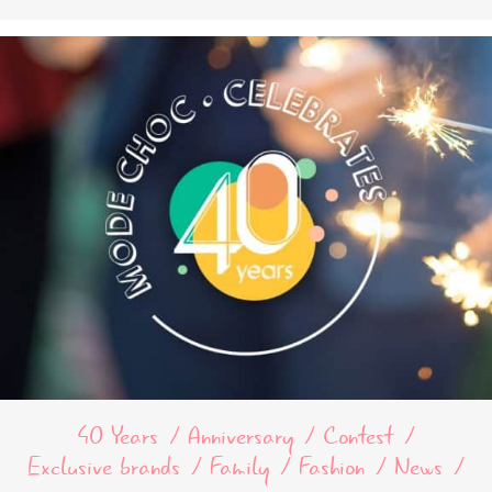
40 Years
Anniversary
Contest
Exclusive brands
Family
Fashion
News