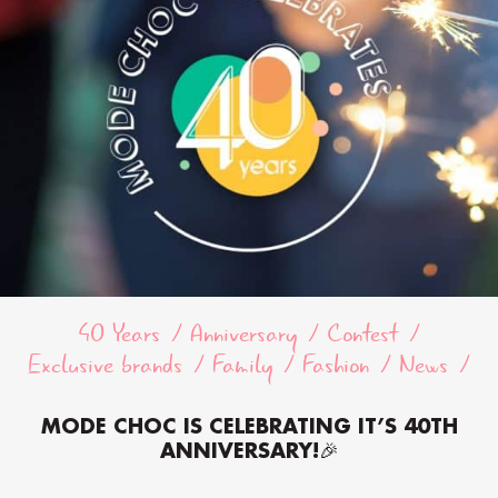
40 Years
Anniversary
Contest
Exclusive brands
Family
Fashion
News
MODE CHOC IS CELEBRATING IT’S 40TH
ANNIVERSARY!🎉