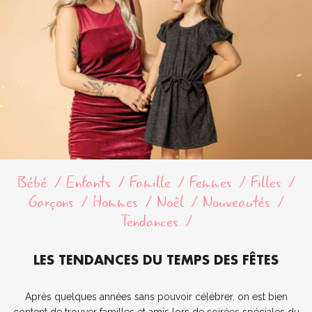
Bébé
Enfants
Famille
Femmes
Filles
Garçons
Hommes
Noël
Nouveautés
Tendances
LES TENDANCES DU TEMPS DES FÊTES
Après quelques années sans pouvoir célébrer, on est bien
content de trouver familles et amis lors de soirées spéciales du