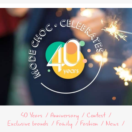
40 Years
Anniversary
Contest
Exclusive brands
Family
Fashion
News