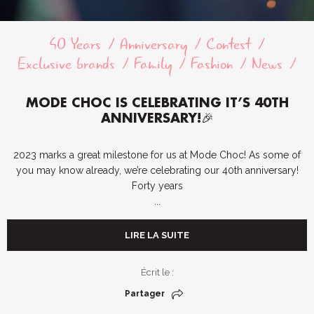
40 Years
Anniversary
Contest
Exclusive brands
Family
Fashion
News
MODE CHOC IS CELEBRATING IT’S 40TH
ANNIVERSARY!🎉
2023 marks a great milestone for us at Mode Choc! As some of
you may know already, we’re celebrating our 40th anniversary!
Forty years
...
LIRE LA SUITE
Écrit le :
Partager