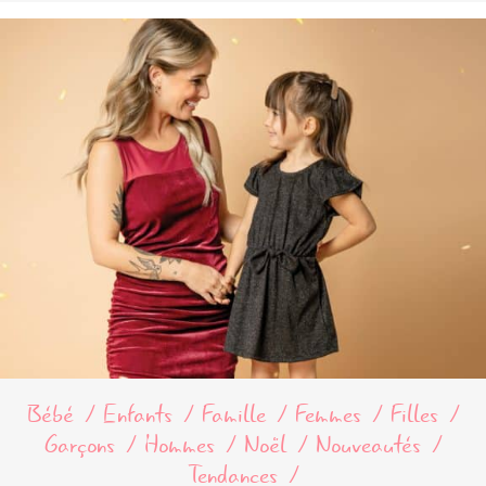
Bébé
Enfants
Famille
Femmes
Filles
Garçons
Hommes
Noël
Nouveautés
Tendances