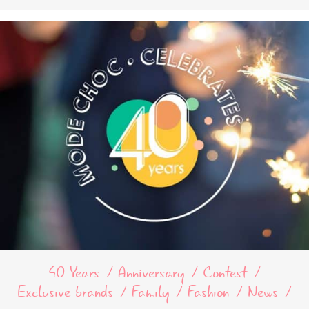
40 Years
Anniversary
Contest
Exclusive brands
Family
Fashion
News