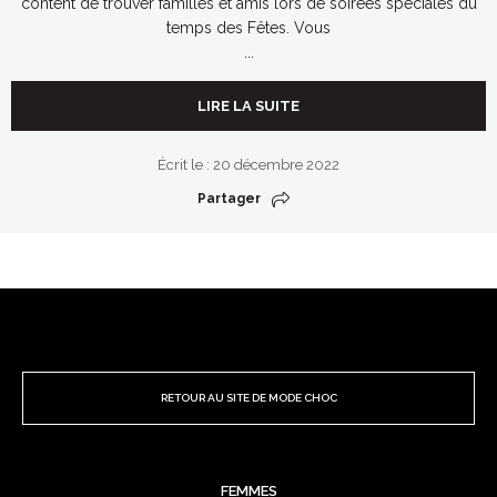
content de trouver familles et amis lors de soirées spéciales du
temps des Fêtes. Vous
...
LIRE LA SUITE
Écrit le : 20 décembre 2022
Partager
RETOUR AU SITE DE MODE CHOC
FEMMES