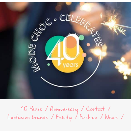
40 Years
Anniversary
Contest
Exclusive brands
Family
Fashion
News