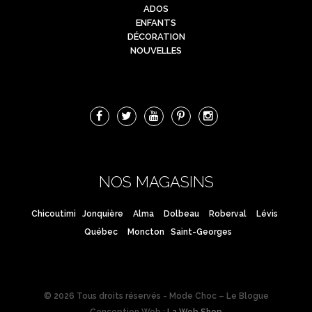
ADOS
ENFANTS
DÉCORATION
NOUVELLES
NOS MAGASINS
Chicoutimi
Jonquière
Alma
Dolbeau
Roberval
Lévis
Québec
Moncton
Saint-Georges
© 2026 Tous droits réservés - Mode Choc – Le Blogue
Conception Web :
La Web Shop