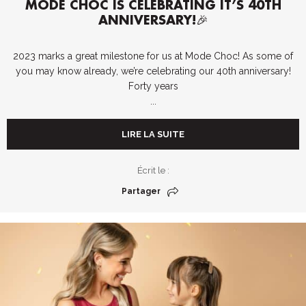
MODE CHOC IS CELEBRATING IT’S 40TH
ANNIVERSARY!🎉
2023 marks a great milestone for us at Mode Choc! As some of
you may know already, we’re celebrating our 40th anniversary!
Forty years
...
LIRE LA SUITE
Écrit le :
Partager