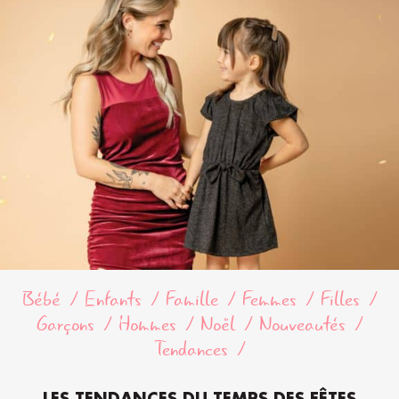
Bébé
Enfants
Famille
Femmes
Filles
Garçons
Hommes
Noël
Nouveautés
Tendances