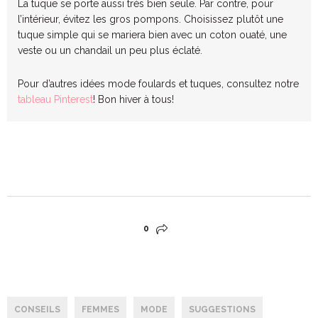
La tuque se porte aussi très bien seule. Par contre, pour
l’intérieur, évitez les gros pompons. Choisissez plutôt une
tuque simple qui se mariera bien avec un coton ouaté, une
veste ou un chandail un peu plus éclaté.
Pour d’autres idées mode foulards et tuques, consultez notre
tableau Pinterest
! Bon hiver à tous!
0
CONSEILS
FEMMES
MODE
SUGGESTIONS