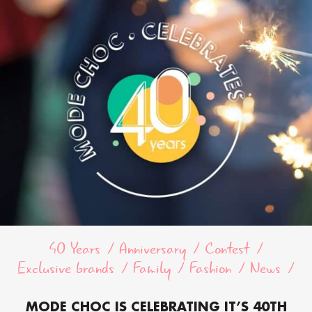
40 Years
Anniversary
Contest
Exclusive brands
Family
Fashion
News
MODE CHOC IS CELEBRATING IT’S 40TH